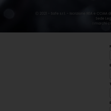
Ⓒ 2021 - Safe s.r.l. - Iscrizione REA e CCiAA
Sede Lega
I marchi ci