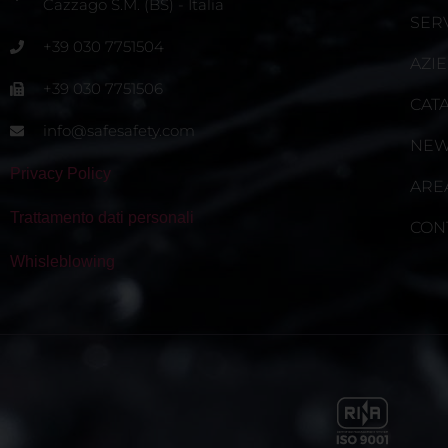
Cazzago S.M. (BS) - Italia
SERV
+39 030 7751504
AZI
+39 030 7751506
CAT
info@safesafety.com
NE
Privacy Policy
ARE
Trattamento dati personali
CON
Whisleblowing