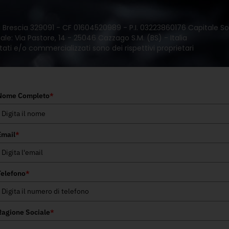
 di Brescia 329091 - CF 01604520989 - P.I. 03223860176 Capitale Soc
le: Via Pastore, 14 - 25046 Cazzago S.M. (BS) - Italia
tati e/o commercializzati sono dei rispettivi proprietari
Nome Completo
*
Email
*
Telefono
*
Ragione Sociale
*