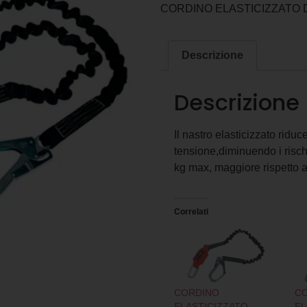
CORDINO ELASTICIZZATO D
Descrizione
Descrizione
Il nastro elasticizzato rid
tensione,diminuendo i risc
kg max, maggiore rispetto a
Correlati
CORDINO
C
ELASTICIZZATO
EL