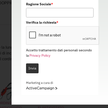
OPPIO 1,5 M – ANTICADUTA – 11E029
Ragione Sociale
*
Verifica la richiesta
*
uce la lunghezza del cordino quando non è in
Accetto trattamento dati personali secondo
hi di inciampo e aggrovigliamentoPortata 140
la
Privacy Policy
l cordino di arresto caduta standard
Invia
Marketing a cura di
ActiveCampaign
ORDINO
CORDINO
ASTICIZZATO
ELASTICIZZATO