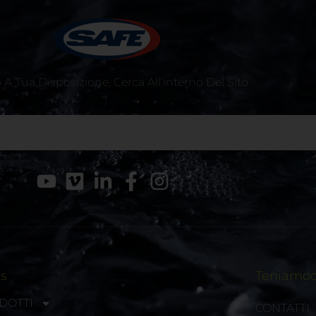
A Tua Disposizione, Cerca All’interno Del Sito
ks
Teniamoci
DOTTI
CONTATTI