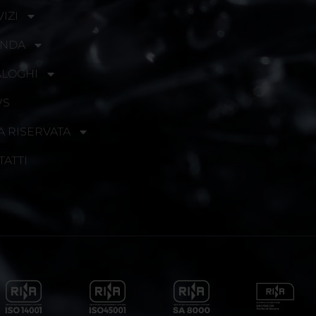
IZI
ENDA
ALOGHI
WS
A RISERVATA
TATTI