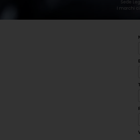
Sede Lega
I marchi ci
V