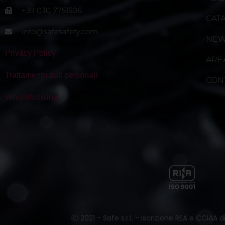
+39 030 7751506
CAT
info@safesafety.com
NE
Privacy Policy
ARE
Trattamento dati personali
CON
Whisleblowing
Ⓒ 2021 - Safe s.r.l. - Iscrizione REA e CCiAA