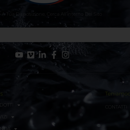
A Tua Disposizione, Cerca All’interno Del Sito
ks
Teniamoci
DOTTI
CONTATTI
IZI
ENDA