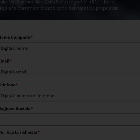
le: Via Pastore, 14 - 25046 Cazzago S.M. (BS) - Italia
tati e/o commercializzati sono dei rispettivi proprietari
Nome Completo
*
Email
*
Telefono
*
Ragione Sociale
*
erifica la richiesta
*