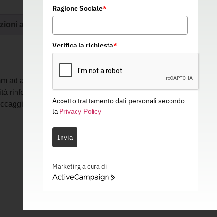
Ragione Sociale
*
zioni aggiuntive
Verifica la richiesta
*
m ad altissima resistenza con carico di
ità rinforzate mediante redance in
Accetto trattamento dati personali secondo
loccaggio in poliammide e guaine di
la
Privacy Policy
Invia
Marketing a cura di
ActiveCampaign