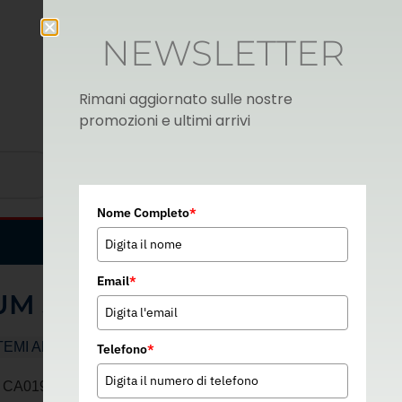
NEWSLETTER
Rimani aggiornato sulle nostre
promozioni e ultimi arrivi
Nome Completo
*
Italian
▼
Email
*
UM 50
TEMI ANTICADUTA
Telefono
*
– CA0199