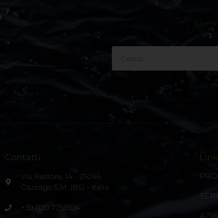
Siamo 
Contatti
Lin
PRO
Via Pastore, 14 - 25046
Cazzago S.M. (BS) - Italia
SERV
+39 030 7751504
AZI