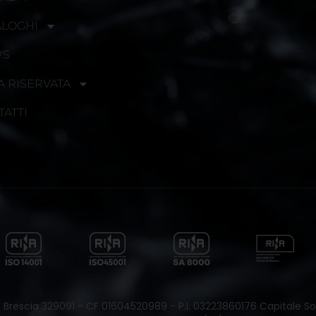
ALOGHI
WS
A RISERVATA
TATTI
 di Brescia 329091 - CF 01604520989 - P.I. 03223860176 Capitale Soc