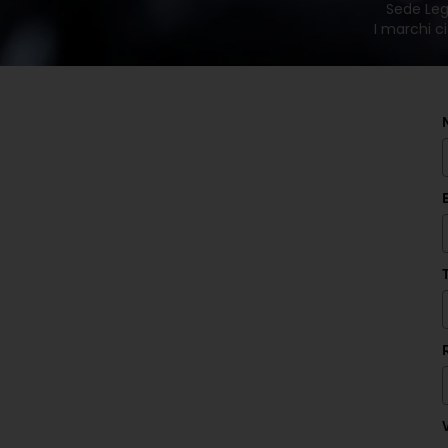
Sede Lega
I marchi ci
V