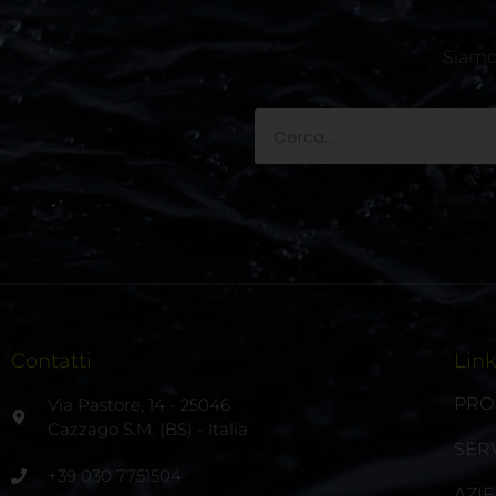
Siamo 
Contatti
Lin
PRO
Via Pastore, 14 - 25046
Cazzago S.M. (BS) - Italia
SERV
+39 030 7751504
AZI