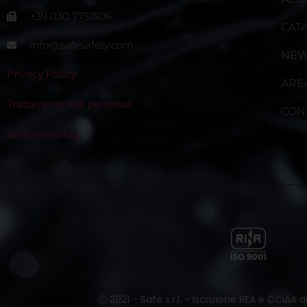
+39 030 7751506
CAT
info@safesafety.com
NE
Privacy Policy
ARE
Trattamento dati personali
CON
Whisleblowing
Ⓒ 2021 - Safe s.r.l. - Iscrizione REA e CCiAA