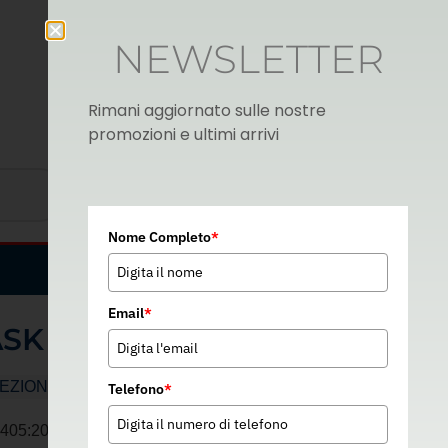
NEWSLETTER
Rimani aggiornato sulle nostre
promozioni e ultimi arrivi
Nome Completo
*
Italian
▼
Email
*
SK 5120
EZIONE VIE RESPIRATORIE
Telefono
*
05:2001+A1:2009 FFA1P2 RD – 10426