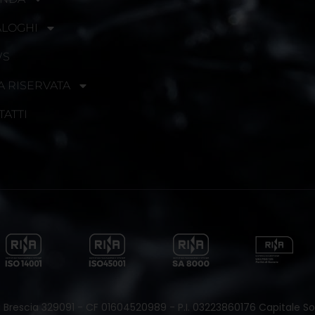
ALOGHI
WS
A RISERVATA
TATTI
 di Brescia 329091 - CF 01604520989 - P.I. 03223860176 Capitale Soc