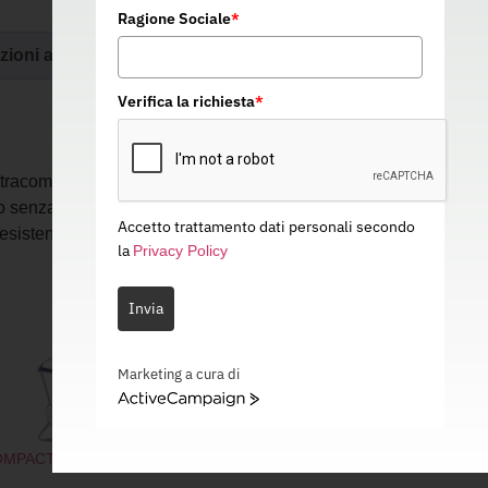
Ragione Sociale
*
zioni aggiuntive
Verifica la richiesta
*
acompatte. Comfortevole facciale ad ampio
o senza necessità di manutenzione. Filtro
Accetto trattamento dati personali secondo
sistenza respiratoria. Efficace valvola di
la
Privacy Policy
Invia
Marketing a cura di
ActiveCampaign
MPACT MASK 5430
COMPACT MASK 5230