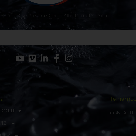
A Tua Disposizione, Cerca All’interno Del Sito
ks
Teniamoci
DOTTI
CONTATTI
IZI
ENDA