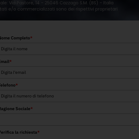
le: Via Pastore, 14 - 25046 Cazzago S.M. (BS) - Italia
tati e/o commercializzati sono dei rispettivi proprietari
Nome Completo
*
Email
*
Telefono
*
Ragione Sociale
*
erifica la richiesta
*