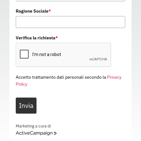
Ragione Sociale
*
Verifica la richiesta
*
Accetto trattamento dati personali secondo la
Privacy
Policy
CINGHIA A NASTRO 80 CM
Invia
11J034
Categoria
SISTEMI ANTICADUTA
CINGHIA A NASTRO 80 CM – ANCORAGGIO – 11J034
Marketing a cura di
ActiveCampaign