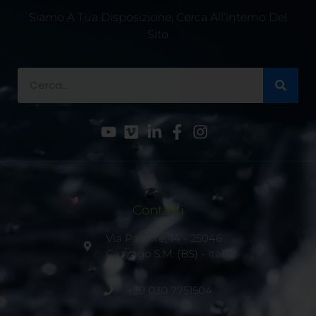
Siamo A Tua Disposizione, Cerca All’interno Del
Sito
Contatti
Via Pastore, 14 - 25046
Cazzago S.M. (BS) - Italia
+39 030 7751504