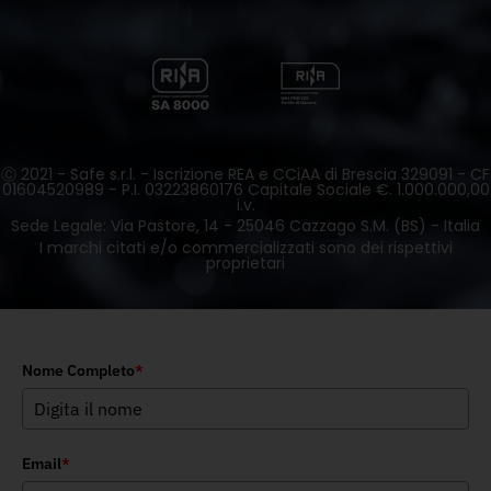
Ⓒ 2021 - Safe s.r.l. - Iscrizione REA e CCiAA di Brescia 329091 - CF
01604520989 - P.I. 03223860176 Capitale Sociale €. 1.000.000,00
i.v.
Sede Legale: Via Pastore, 14 - 25046 Cazzago S.M. (BS) - Italia
I marchi citati e/o commercializzati sono dei rispettivi
proprietari
Nome Completo
*
Email
*