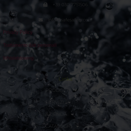
+39 030 7751506
info@safesafety.com
Privacy Policy
Trattamento dati personali
Whisleblowing
Links
PRODOTTI
SERVIZI
AZIENDA
CATALOGHI