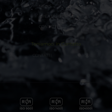
NEWS
AREA RISERVATA
CONTATTI
Teniamoci In Contatto
CONTATTI