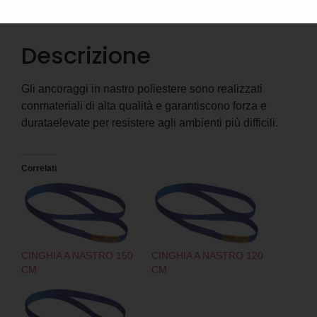
Descrizione
Descrizione
Gli ancoraggi in nastro poliestere sono realizzati
conmateriali di alta qualità e garantiscono forza e
durataelevate per resistere agli ambienti più difficili.
Correlati
CINGHIA A NASTRO 150
CINGHIA A NASTRO 120
CM
CM