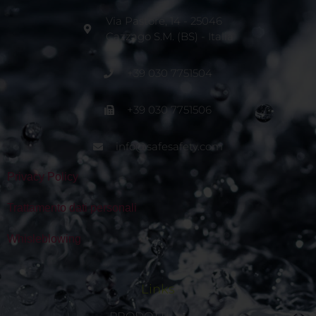
Via Pastore, 14 - 25046
Cazzago S.M. (BS) - Italia
+39 030 7751504
+39 030 7751506
info@safesafety.com
Privacy Policy
Trattamento dati personali
Whisleblowing
Links