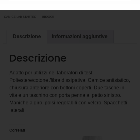
BB00005
Categoria
ABBIGLIAMENTO DA LAVORO
CAMICE LAB STARTEC – – BB00005
Descrizione
Informazioni aggiuntive
Descrizione
Adatto per utilizzi nei laboratori di test.
Poliestere/cotone /fibra dissipativa. Camice antistatico,
chiusura anteriore con bottoni coperti. Due tasche in
vita e un taschino con porta penna al petto sinistro.
Maniche a giro, polsi regolabili con velcro. Spacchetti
laterali.
Correlati