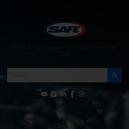
Siamo A Tua Disposizione, Cerca All’interno Del
Sito
Contatti