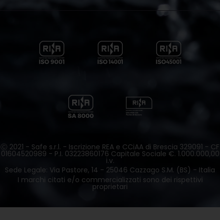
Ⓒ 2021 - Safe s.r.l. - Iscrizione REA e CCiAA di Brescia 329091 - CF
01604520989 - P.I. 03223860176 Capitale Sociale €. 1.000.000,00
i.v.
Sede Legale: Via Pastore, 14 - 25046 Cazzago S.M. (BS) - Italia
I marchi citati e/o commercializzati sono dei rispettivi
proprietari