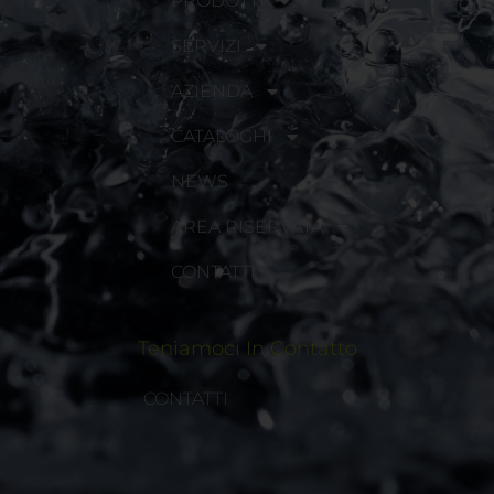
PRODOTTI
SERVIZI
AZIENDA
CATALOGHI
NEWS
AREA RISERVATA
CONTATTI
Teniamoci In Contatto
CONTATTI