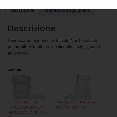
Descrizione
Informazioni aggiuntive
Descrizione
Sovrascarpe monouso in Tessuto NonTessuto di
polipropilene laminato, elasticoalla caviglia, suola
antiscivolo.
Correlati
COPRISTIVALE IN
CALZARI MONOUSO AL
TYVEK CON SUOLA
GINOCCHIO TIPO 4
ANTISCIVOLO CF 200