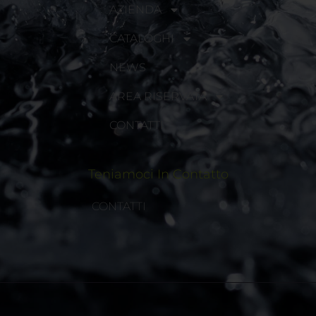
AZIENDA
CATALOGHI
NEWS
AREA RISERVATA
CONTATTI
Teniamoci In Contatto
CONTATTI