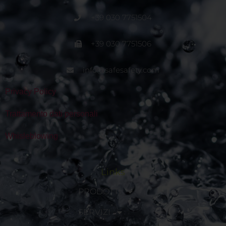
+39 030 7751504
+39 030 7751506
info@safesafety.com
Privacy Policy
Trattamento dati personali
Whisleblowing
Links
PRODOTTI
SERVIZI