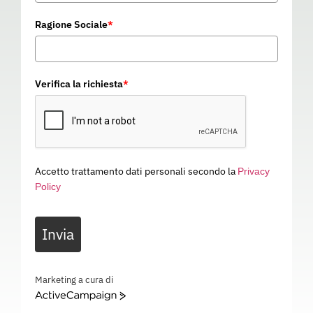
Ragione Sociale
*
Verifica la richiesta
*
Accetto trattamento dati personali secondo la
Privacy
Policy
CALZARI MONOUSO CON
Invia
SUOLA ANTISCIVOLO
03P022
Categoria
ABBIGLIAMENTO DA LAVORO
Marketing a cura di
ActiveCampaign
CALZARI MONOUSO CON SUOLA ANTISCIVOLO – – 03P022