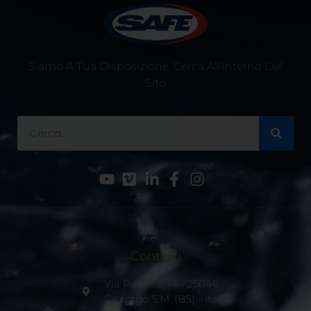
Siamo A Tua Disposizione, Cerca All’interno Del
Sito
Contatti
Via Pastore, 14 - 25046
Cazzago S.M. (BS) - Italia