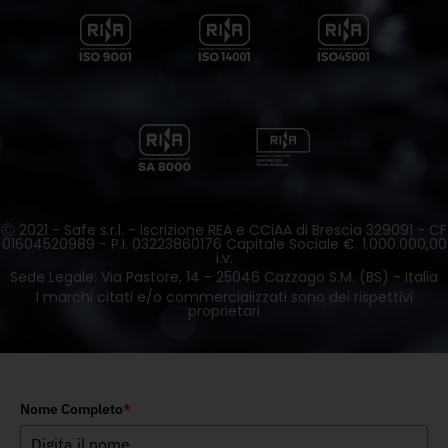
Ⓒ 2021 - Safe s.r.l. - Iscrizione REA e CCiAA di Brescia 329091 - CF
01604520989 - P.I. 03223860176 Capitale Sociale €. 1.000.000,00
i.v.
Sede Legale: Via Pastore, 14 - 25046 Cazzago S.M. (BS) - Italia
I marchi citati e/o commercializzati sono dei rispettivi
proprietari
Nome Completo
*