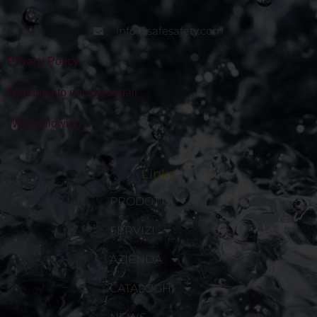
info@safesafety.com
Privacy Policy
Trattamento dati personali
Whisleblowing
Links
PRODOTTI
SERVIZI
AZIENDA
CATALOGHI