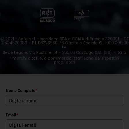
Ⓒ 2021 - Safe s.r.l. - Iscrizione REA e CCiAA di Brescia 329091 - CF
01604520989 - P.I. 03223860176 Capitale Sociale €. 1.000.000,00
i.v.
Sede Legale: Via Pastore, 14 - 25046 Cazzago S.M. (BS) - Italia
I marchi citati e/o commercializzati sono dei rispettivi
proprietari
Nome Completo
*
Email
*