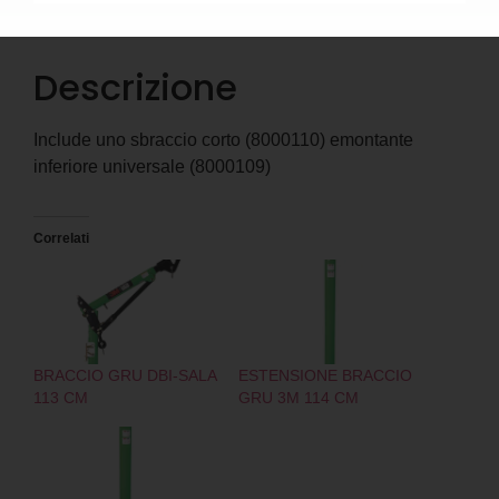
Descrizione
Descrizione
Include uno sbraccio corto (8000110) emontante
inferiore universale (8000109)
Correlati
BRACCIO GRU DBI-SALA
ESTENSIONE BRACCIO
113 CM
GRU 3M 114 CM