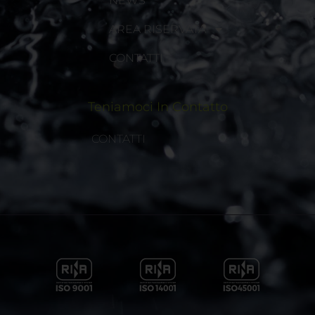
NEWS
AREA RISERVATA
CONTATTI
Teniamoci In Contatto
CONTATTI