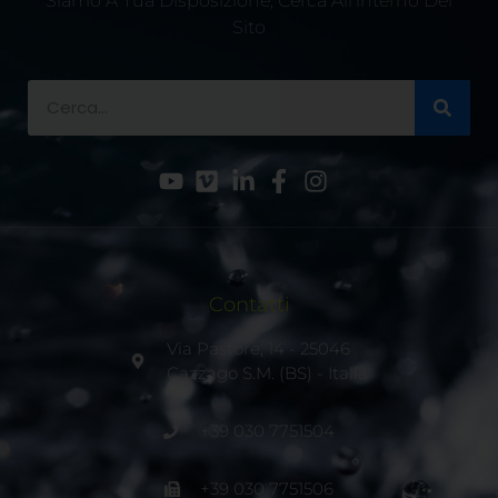
Siamo A Tua Disposizione, Cerca All’interno Del
Sito
Contatti
Via Pastore, 14 - 25046
Cazzago S.M. (BS) - Italia
+39 030 7751504
+39 030 7751506