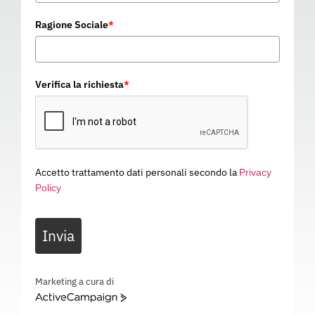
Ragione Sociale
*
Verifica la richiesta
*
Accetto trattamento dati personali secondo la
Privacy
Policy
BRACCIO GRU 3M 71 CM
Invia
11O096
Categoria
SISTEMI ANTICADUTA
BRACCIO GRU 3M 71 CM – ANCORAGGIO – 11O096
Marketing a cura di
ActiveCampaign