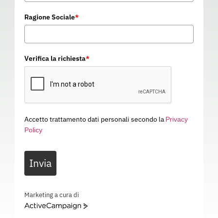
Ragione Sociale
*
Verifica la richiesta
*
Accetto trattamento dati personali secondo la
Privacy
Policy
BLACK S5 FO SR
Invia
04H028
Categoria
SCARPE DA LAVORO
BLACK S5 FO SR – 04H028
Marketing a cura di
ActiveCampaign