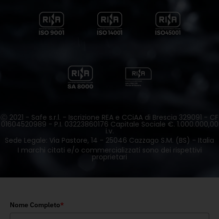
Ⓒ 2021 - Safe s.r.l. - Iscrizione REA e CCiAA di Brescia 329091 - CF
01604520989 - P.I. 03223860176 Capitale Sociale €. 1.000.000,00
i.v.
Sede Legale: Via Pastore, 14 - 25046 Cazzago S.M. (BS) - Italia
I marchi citati e/o commercializzati sono dei rispettivi
proprietari
Nome Completo
*