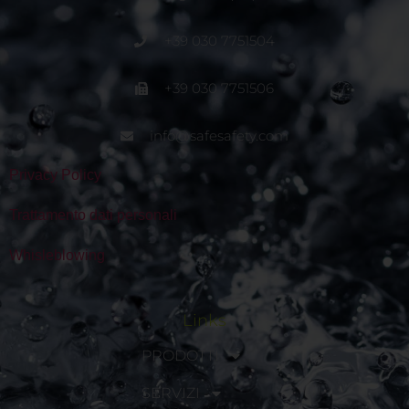
+39 030 7751504
+39 030 7751506
info@safesafety.com
Privacy Policy
Trattamento dati personali
Whisleblowing
Links
PRODOTTI
SERVIZI