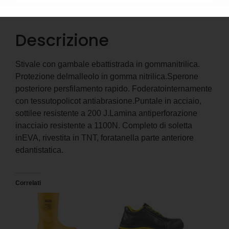
Descrizione
Informazioni aggiuntive
Descrizione
Stivale con gambale ebattistrada in gommanitrilica.
Protezione delmalleolo in gomma nitrilica.Sperone
posteriore persfilamento rapido. Foderatointernamente
con tessutopolicot antiabrasione.Puntale in acciaio,
sottilee resistente a 200 J.Lamina antiperforazione
inacciaio resistente a 1100N. Completo di soletta
inEVA, rivestita in TNT, foratanella parte anteriore
edantistatica.
Correlati