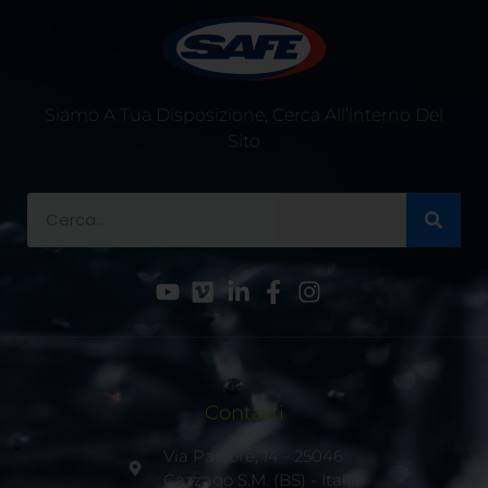
Siamo A Tua Disposizione, Cerca All’interno Del
Sito
Contatti
Via Pastore, 14 - 25046
Cazzago S.M. (BS) - Italia