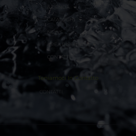
AZIENDA
CATALOGHI
NEWS
AREA RISERVATA
CONTATTI
Teniamoci In Contatto
CONTATTI