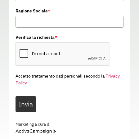
Ragione Sociale
*
Verifica la richiesta
*
Accetto trattamento dati personali secondo la
Privacy
Policy
BASE A PAVIMENTO
Invia
11O113
Categoria
SISTEMI ANTICADUTA
BASE A PAVIMENTO – ANCORAGGIO – 11O113
Marketing a cura di
ActiveCampaign