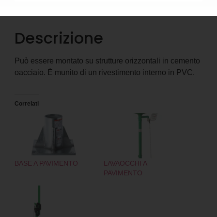
Descrizione
Descrizione
Può essere montato su strutture orizzontali in cemento
oacciaio. È munito di un rivestimento interno in PVC.
Correlati
BASE A PAVIMENTO
LAVAOCCHI A
PAVIMENTO