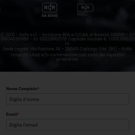
Ⓒ 2021 - Safe s.r.l. - Iscrizione REA e CCiAA di Brescia 329091 - CF
01604520989 - P.I. 03223860176 Capitale Sociale €. 1.000.000,00
i.v.
Sede Legale: Via Pastore, 14 - 25046 Cazzago S.M. (BS) - Italia
I marchi citati e/o commercializzati sono dei rispettivi
proprietari
Nome Completo
*
Email
*