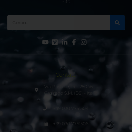
Sito
Contatti
Via Pastore, 14 - 25046
Cazzago S.M. (BS) - Italia
+39 030 7751504
+39 030 7751506