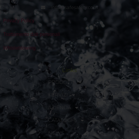
info@safesafety.com
Privacy Policy
Trattamento dati personali
Whisleblowing
Links
PRODOTTI
SERVIZI
AZIENDA
CATALOGHI
NEWS