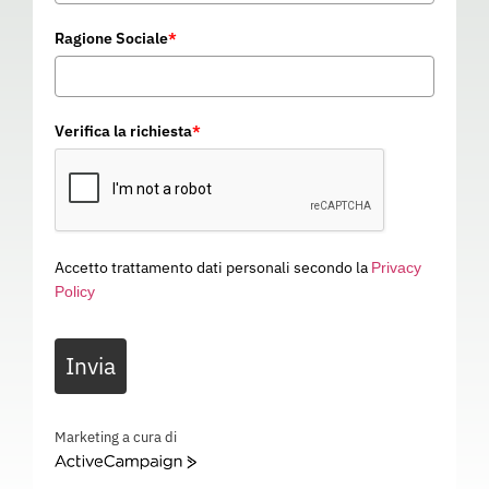
Ragione Sociale
*
Verifica la richiesta
*
Accetto trattamento dati personali secondo la
Privacy
Policy
ARCTIC S3 WR SRC
Invia
04C088
Categoria
SCARPE DA LAVORO
ARCTIC S3 WR SRC – 04C088
Marketing a cura di
ActiveCampaign