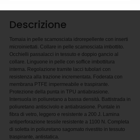
Descrizione
Informazioni aggiuntive
Descrizione
Tomaia in pelle scamosciata idrorepellente con inserti
microiniettati. Collare in pelle scamosciata imbottito.
Occhielli passalacci in tessuto e doppio gancio al
collare. Linguone in pelle con soffice imbottitura
interna. Regolazione tramite lacci tubolari con
resistenza alla trazione incrementata. Foderata con
membrana PTFE impermeabile e traspirante.
Protezione della punta in TPU antiabrasione.
Intersuola in poliuretano a bassa densità. Battistrada in
poliuretano antiscivolo e antiabrasione. Puntale in
fibra di vetro, leggero e resistente a 200 J. Lamina
antiperforazione tessile resistente a 1100 N. Completa
di soletta in poliuretano sagomato rivestito in tessuto
traspirante, antistatica.