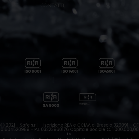
CONTATTI
Ⓒ 2021 - Safe s.r.l. - Iscrizione REA e CCiAA di Brescia 329091 - CF
01604520989 - P.I. 03223860176 Capitale Sociale €. 1.000.000,00
i.v.