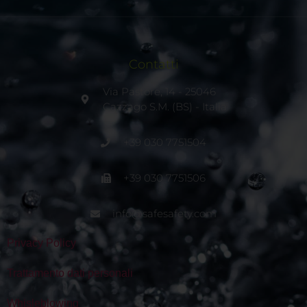
Contatti
Via Pastore, 14 - 25046
Cazzago S.M. (BS) - Italia
+39 030 7751504
+39 030 7751506
info@safesafety.com
Privacy Policy
Trattamento dati personali
Whisleblowing