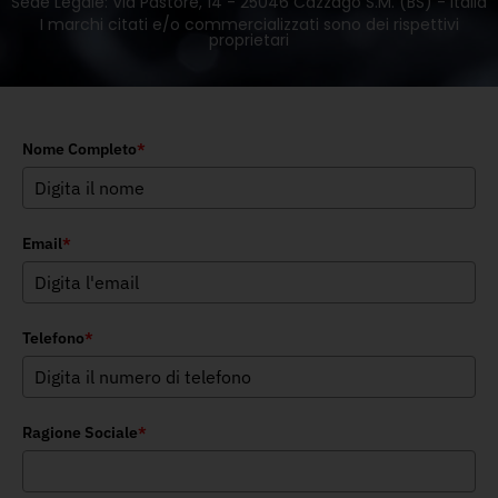
Sede Legale: Via Pastore, 14 - 25046 Cazzago S.M. (BS) - Italia
I marchi citati e/o commercializzati sono dei rispettivi
proprietari
Nome Completo
*
Email
*
Telefono
*
Ragione Sociale
*