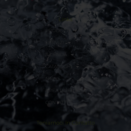
Links
PRODOTTI
SERVIZI
AZIENDA
CATALOGHI
NEWS
AREA RISERVATA
CONTATTI
Teniamoci In Contatto