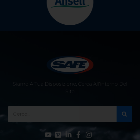
Siamo A Tua Disposizione, Cerca All’interno Del
Sito