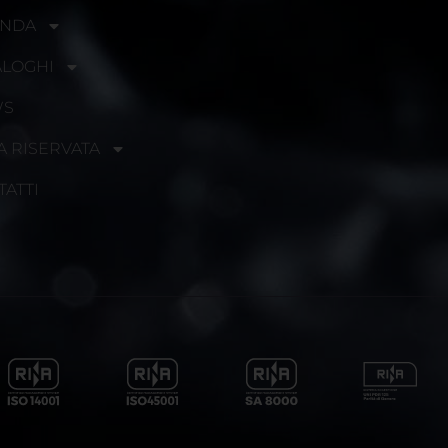
ENDA
ALOGHI
WS
A RISERVATA
TATTI