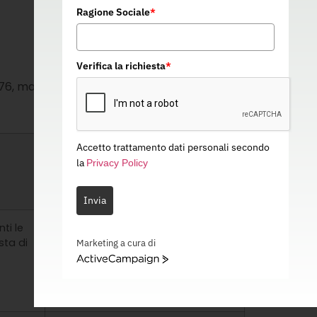
Ragione Sociale
*
Verifica la richiesta
*
76, mail di contatto: info@safesafety.com.
Accetto trattamento dati personali secondo
Base giuridica
la
Privacy Policy
Invia
ti le
Il trattamento è necessario
sta di
all’esecuzione di una richiesta
Marketing a cura di
dell’interessato.
ActiveCampaign
Art. 6 par. 1 comma b)