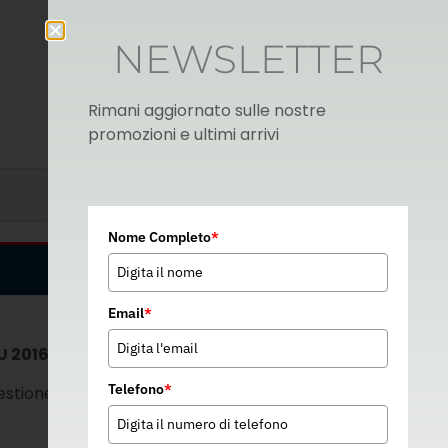
NEWSLETTER
Rimani aggiornato sulle nostre
promozioni e ultimi arrivi
Nome Completo
*
Italian
▼
Email
*
U 2016/679
Telefono
*
stione dei form contatti presenti sul sito