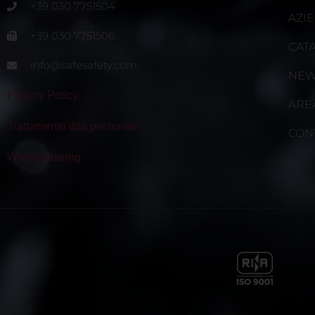
+39 030 7751504
AZI
+39 030 7751506
CAT
info@safesafety.com
NE
Privacy Policy
ARE
Trattamento dati personali
CON
Whisleblowing