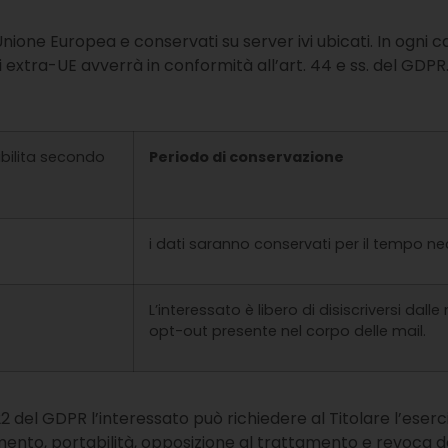
’Unione Europea e conservati su server ivi ubicati. In ogni ca
 extra-UE avverrà in conformità all’art. 44 e ss. del GDPR
abilita secondo
Periodo di conservazione
i dati saranno conservati per il tempo ne
L’interessato è libero di disiscriversi dall
opt-out presente nel corpo delle mail.
5-22 del GDPR l’interessato può richiedere al Titolare l’eserciz
amento, portabilità, opposizione al trattamento e revoca 