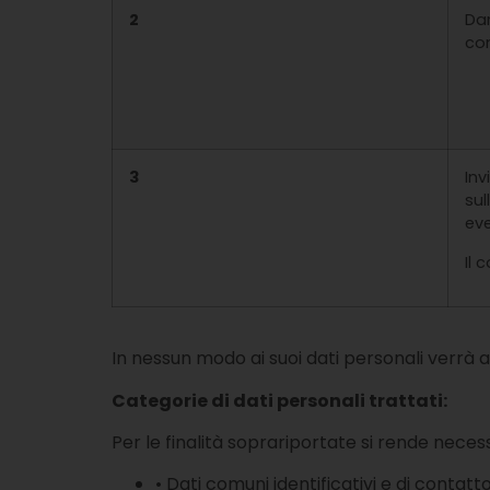
2
Dar
con
3
Inv
sul
eve
Il 
In nessun modo ai suoi dati personali verrà 
Categorie di dati personali trattati:
Per le finalità soprariportate si rende neces
• Dati comuni identificativi e di contatto