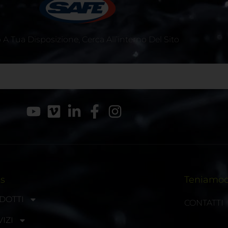
A Tua Disposizione, Cerca All’interno Del Sito
ks
Teniamoci
DOTTI
CONTATTI
IZI