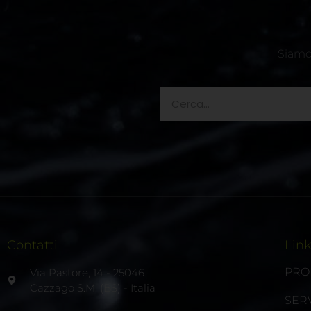
Siamo 
Contatti
Lin
PRO
Via Pastore, 14 - 25046
Cazzago S.M. (BS) - Italia
SERV