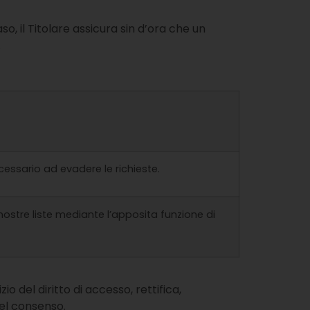
so, il Titolare assicura sin d’ora che un
.
cessario ad evadere le richieste.
e nostre liste mediante l’apposita funzione di
io del diritto di accesso, rettifica,
del consenso.