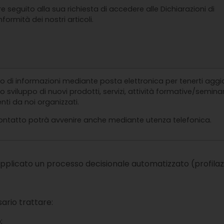
e seguito alla sua richiesta di accedere alle Dichiarazioni di
formità dei nostri articoli.
io di informazioni mediante posta elettronica per tenerti agg
lo sviluppo di nuovi prodotti, servizi, attività formative/seminar
nti da noi organizzati.
contatto potrà avvenire anche mediante utenza telefonica.
applicato un processo decisionale automatizzato (profilaz
sario trattare:
;