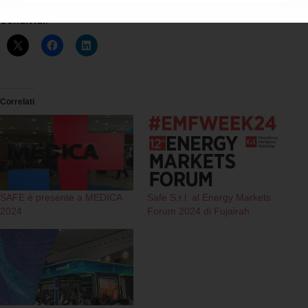
Condividi:
Correlati
SAFE è presente a MEDICA
Safe S.r.l. al Energy Markets
2024
Forum 2024 di Fujairah