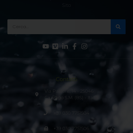
Sito
Contatti
Via Pastore, 14 - 25046
Cazzago S.M. (BS) - Italia
+39 030 7751504
+39 030 7751506