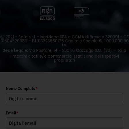
Ⓒ 2021 - Safe s.r.l. - Iscrizione REA e CCiAA di Brescia 329091 - CF
01604520989 - P.I. 03223860176 Capitale Sociale €. 1.000.000,00
i.v.
Sede Legale: Via Pastore, 14 - 25046 Cazzago S.M. (BS) - Italia
I marchi citati e/o commercializzati sono dei rispettivi
proprietari
Nome Completo
*
Email
*